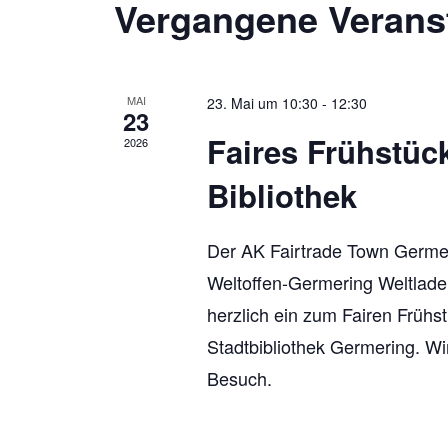
Vergangene Verans
w
ä
h
MAI
23. Mai um 10:30
-
12:30
23
l
Faires Frühstück
2026
e
Bibliothek
n
.
Der AK Fairtrade Town Germer
Weltoffen-Germering Weltlade
herzlich ein zum Fairen Frühst
Stadtbibliothek Germering. Wi
Besuch.