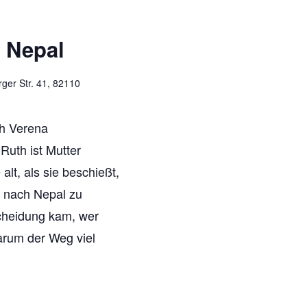
n
v
s Nepal
s
i
i
ger Str. 41, 82110
g
c
h Verena
a
h
uth ist Mutter
t
lt, als sie beschießt,
t
 nach Nepal zu
i
e
cheidung kam, wer
n
arum der Weg viel
o
-
n