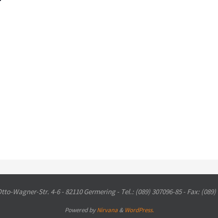
to-Wagner-Str. 4-6 - 82110 Germering - Tel.: (089) 307096-85 - Fax: (089)
Powered by
Nirvana
&
WordPress.