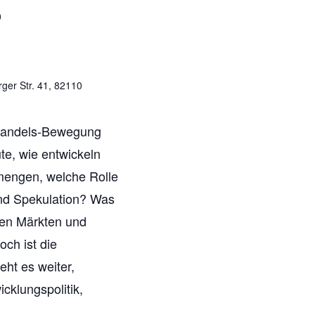
0
a
v
ger Str. 41, 82110
i
g
rhandels-Bewegung
te, wie entwickeln
a
mengen, welche Rolle
t
nd Spekulation? Was
i
ien Märkten und
hoch ist die
o
ht es weiter,
n
cklungspolitik,
…