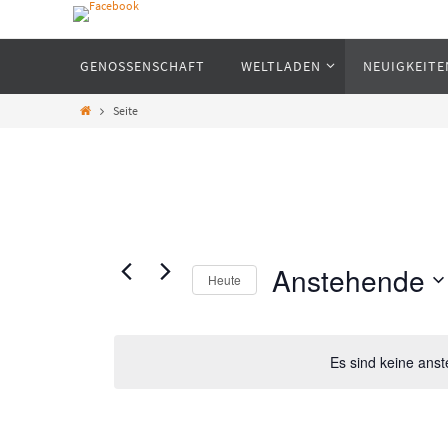
GENOSSENSCHAFT
WELTLADEN
NEUIGKEITE
Weltoffen-Germering Weltlade
Seite
Fair einkaufen - Fair schenken
Anstehende
Heute
D
a
Es sind keine ans
t
u
m