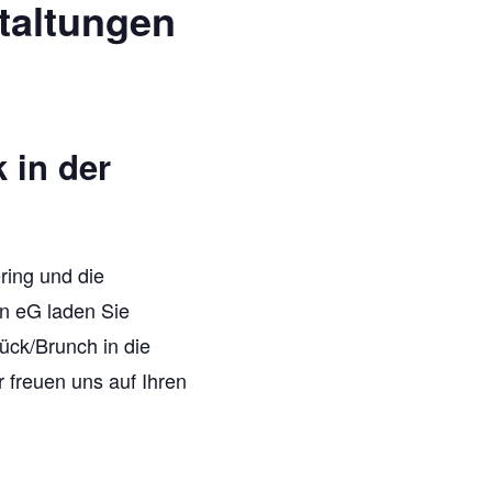
i
taltungen
n
c
s
h
t
 in der
a
t
l
e
t
ing und die
n
n eG laden Sie
u
ück/Brunch in die
-
n
r freuen uns auf Ihren
N
g
a
A