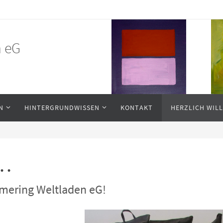
n eG
N
HINTERGRUNDWISSEN
KONTAKT
HERZLICH WI
n…
mering Weltladen eG!