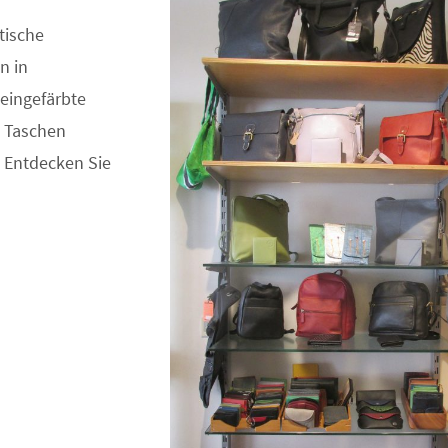
tische
n in
 eingefärbte
n Taschen
. Entdecken Sie