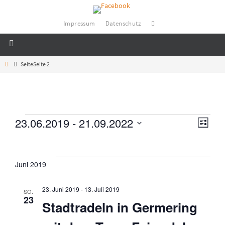
Impressum
Datenschutz
Weltoffen-Germering Weltladen eG
Fair einkaufen - Fair schenken
Seite
Seite 2
23.06.2019
 - 
21.09.2022
V
A
L
i
D
e
s
n
a
t
t
e
Juni 2019
r
u
s
m
23. Juni 2019
-
13. Juli 2019
a
SO.
23
w
Stadtradeln in Germering
i
ä
n
h