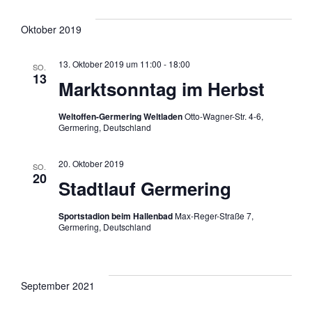
v
s
Oktober 2019
i
i
13. Oktober 2019 um 11:00
-
18:00
SO.
g
13
Marktsonntag im Herbst
c
a
Weltoffen-Germering Weltladen
Otto-Wagner-Str. 4-6,
h
Germering, Deutschland
t
t
20. Oktober 2019
SO.
20
Stadtlauf Germering
i
e
Sportstadion beim Hallenbad
Max-Reger-Straße 7,
n
o
Germering, Deutschland
-
n
N
September 2021