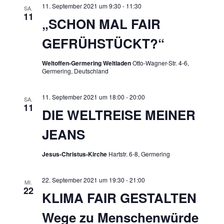
a
11. September 2021 um 9:30
-
11:30
SA.
11
„SCHON MAL FAIR
v
GEFRÜHSTÜCKT?“
i
Weltoffen-Germering Weltladen
Otto-Wagner-Str. 4-6,
g
Germering, Deutschland
a
11. September 2021 um 18:00
-
20:00
SA.
11
DIE WELTREISE MEINER
t
JEANS
i
Jesus-Christus-Kirche
Hartstr. 6-8, Germering
o
22. September 2021 um 19:30
-
21:00
MI.
n
22
KLIMA FAIR GESTALTEN
Wege zu Menschenwürde