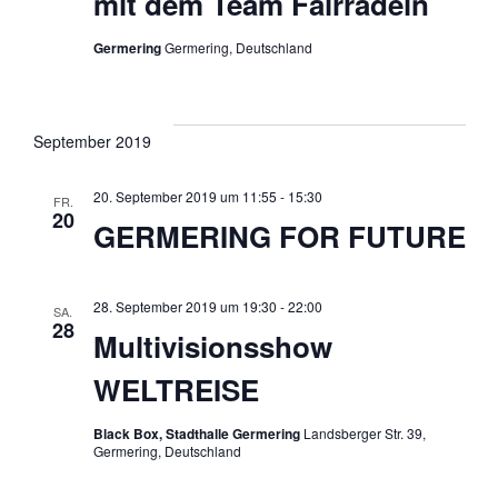
mit dem Team Fairradeln
c
s
l
Germering
Germering, Deutschland
e
h
t
n
.
a
t
September 2019
l
e
20. September 2019 um 11:55
-
15:30
FR.
20
GERMERING FOR FUTURE
t
n
u
28. September 2019 um 19:30
-
22:00
-
SA.
28
n
Multivisionsshow
N
WELTREISE
g
a
Black Box, Stadthalle Germering
Landsberger Str. 39,
A
Germering, Deutschland
n