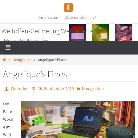
Impressum
Datenschutz
Weltoffen-Germering Weltladen eG
Fair einkaufen - Fair schenken
Neuigkeiten
Angelique’s Finest
Angelique’s Finest
Weltoffen
16. September 2019
Neuigkeiten
Die
Faire
Woch
e im
Welt