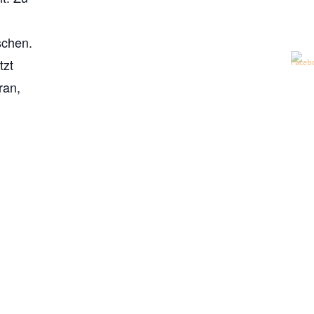
schen.
tzt
ran,