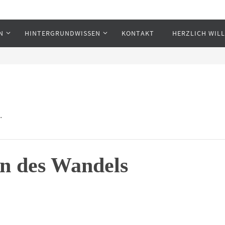
N
HINTERGRUNDWISSEN
KONTAKT
HERZLICH WI
n eG
.
en des Wandels