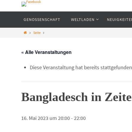
GENOSSENSCHAFT
WELTLADEN
NEUIGKEITE
Weltoffen-Germering Weltlade
Seite
Fair einkaufen - Fair schenken
« Alle Veranstaltungen
Diese Veranstaltung hat bereits stattgefunden
Bangladesch in Zeit
16. Mai 2023 um 20:00
-
22:00