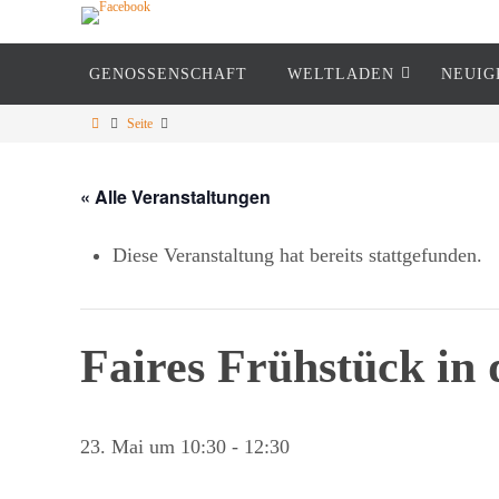
GENOSSENSCHAFT
WELTLADEN
NEUIG
Weltoffen-Germering Weltlade
Seite
Fair einkaufen - Fair schenken
« Alle Veranstaltungen
Diese Veranstaltung hat bereits stattgefunden.
Faires Frühstück in 
23. Mai um 10:30
-
12:30