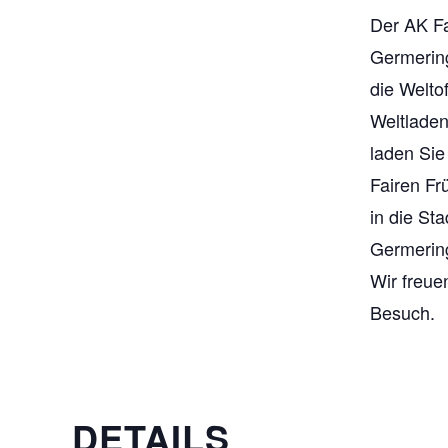
Der AK Fa
Germerin
die Welto
Weltlade
laden Sie
Fairen Fr
in die Sta
Germerin
Wir freue
Besuch.
DETAILS