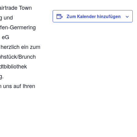
irtrade Town
g und
Zum Kalender hinzufügen
ffen-Germering
n eG
 herzlich ein zum
ühstück/Brunch
dtbibliothek
g.
n uns auf Ihren