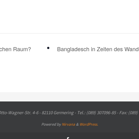
lichen Raum?
Bangladesch in Zeiten des Wan
to-Wagner-Str. 4-6 - 82110 Germering - Tel.: (089) 307096-85 - Fax: (089)
Powered by
Nirvana
&
WordPress.