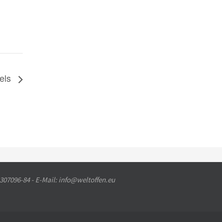
dels
 307096-84 - E-Mail: info@weltoffen.eu