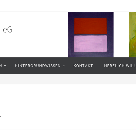
n eG
N
HINTERGRUNDWISSEN
KONTAKT
HERZLICH WI
.