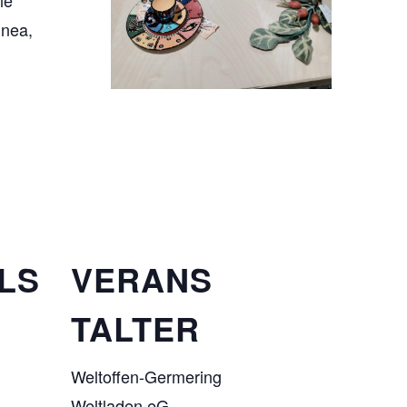
ie
nea,
LS
VERANS
TALTER
Weltoffen-Germering
Weltladen eG